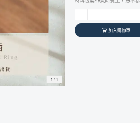
材料包製作耗時費工，恕不
-
加入購物車
1
/
1