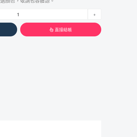
挑選顏色，敬請包容體諒。
+
直接結帳