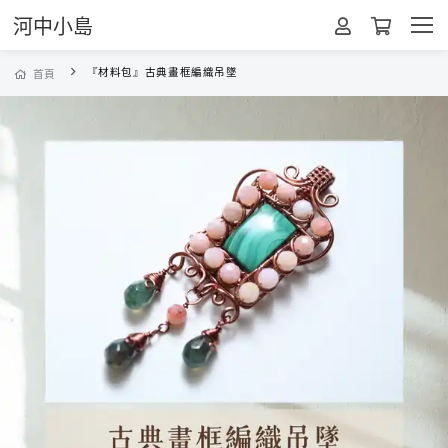
河中小島
『材料包』古典畫框編織吊墜
首頁