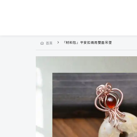
『材料包』平安扣兩用雙面吊墜
首頁