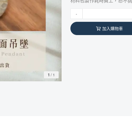
材料包製作耗時費工，恕不
-
加入購物車
1
/
1