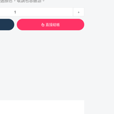
挑選顏色，敬請包容體諒。
+
直接結帳